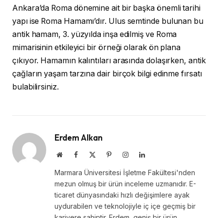
Ankara’da Roma dönemine ait bir başka önemli tarihi
yapı ise Roma Hamamı’dır. Ulus semtinde bulunan bu
antik hamam, 3. yüzyılda inşa edilmiş ve Roma
mimarisinin etkileyici bir örneği olarak ön plana
çıkıyor. Hamamın kalıntıları arasında dolaşırken, antik
çağların yaşam tarzına dair birçok bilgi edinme fırsatı
bulabilirsiniz.
Erdem Alkan
Website
Facebook
X
Pinterest
Instagram
LinkedIn
(Twitter)
Marmara Üniversitesi İşletme Fakültesi'nden
mezun olmuş bir ürün inceleme uzmanıdır. E-
ticaret dünyasındaki hızlı değişimlere ayak
uydurabilen ve teknolojiyle iç içe geçmiş bir
kariyere sahiptir. Erdem, geniş bir ürün