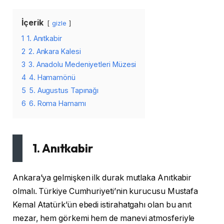
İçerik
gizle
1
1. Anıtkabir
2
2. Ankara Kalesi
3
3. Anadolu Medeniyetleri Müzesi
4
4. Hamamönü
5
5. Augustus Tapınağı
6
6. Roma Hamamı
1. Anıtkabir
Ankara’ya gelmişken ilk durak mutlaka Anıtkabir
olmalı. Türkiye Cumhuriyeti’nin kurucusu Mustafa
Kemal Atatürk’ün ebedi istirahatgahı olan bu anıt
mezar, hem görkemi hem de manevi atmosferiyle