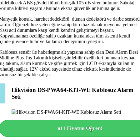
edilebilecek ABS gövdeli tümü birleşik 105 dB siren bulunur. Sabotaj
koruma kilitleri yaşam alanında ekstra güvenlik anlamına gelir.
Manyetik kontak, hareket dedektörü, duman dedektörü ve darbe sensörü
vardır. Öğrenebilme yeteneğine sahip bir cihaz olarak meydana gelmesi
olası acil durumlara karşı kendi kendini geliştirmeyi başarır.
Kopyalanamaz özelliğe sahip uzaktan kumandası tüm sistemi kendi
içinde güvende tutar ve kullanıcı deneyimini iyileştirir.
Kablosuz sensör ile haberleşme alt yapısına sahip olan Desi Alarm Desi
Midline Plus Tuş Takımlı kişiselleştirilebilir özellikleri bulunan keypad
tuş takımı, alarm kurmak ve şifre girmek için LCD ekranıyla kullanım
rahatlığı sağlar. 12V aküsü sayesinde cihaz elektrik kesintilerinde de
sorunsuz bir şekilde çalışır.
Hikvision DS-PWA64-KIT-WE Kablosuz Alarm
Seti
n11 Fiyatını Öğren!