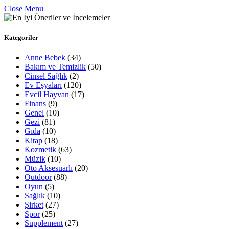
Close Menu
Kategoriler
Anne Bebek
(34)
Bakım ve Temizlik
(50)
Cinsel Sağlık
(2)
Ev Eşyaları
(120)
Evcil Hayvan
(17)
Finans
(9)
Genel
(10)
Gezi
(81)
Gıda
(10)
Kitap
(18)
Kozmetik
(63)
Müzik
(10)
Oto Aksesuarlı
(20)
Outdoor
(88)
Oyun
(5)
Sağlık
(10)
Şirket
(27)
Spor
(25)
Supplement
(27)