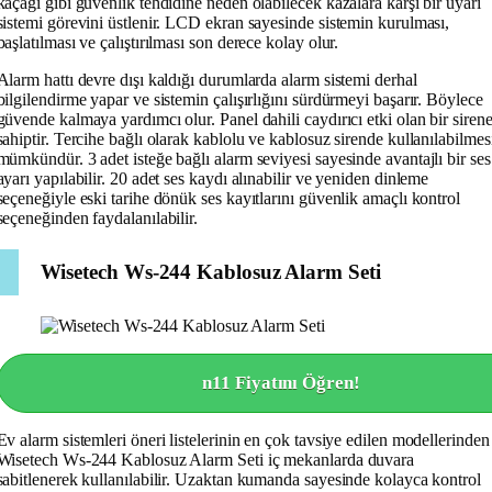
kaçağı gibi güvenlik tehdidine neden olabilecek kazalara karşı bir uyarı
sistemi görevini üstlenir. LCD ekran sayesinde sistemin kurulması,
başlatılması ve çalıştırılması son derece kolay olur.
Alarm hattı devre dışı kaldığı durumlarda alarm sistemi derhal
bilgilendirme yapar ve sistemin çalışırlığını sürdürmeyi başarır. Böylece
güvende kalmaya yardımcı olur. Panel dahili caydırıcı etki olan bir siren
sahiptir. Tercihe bağlı olarak kablolu ve kablosuz sirende kullanılabilmes
mümkündür. 3 adet isteğe bağlı alarm seviyesi sayesinde avantajlı bir ses
ayarı yapılabilir. 20 adet ses kaydı alınabilir ve yeniden dinleme
seçeneğiyle eski tarihe dönük ses kayıtlarını güvenlik amaçlı kontrol
seçeneğinden faydalanılabilir.
Wisetech Ws-244 Kablosuz Alarm Seti
n11 Fiyatını Öğren!
Ev alarm sistemleri öneri listelerinin en çok tavsiye edilen modellerinden
Wisetech Ws-244 Kablosuz Alarm Seti iç mekanlarda duvara
sabitlenerek kullanılabilir. Uzaktan kumanda sayesinde kolayca kontrol