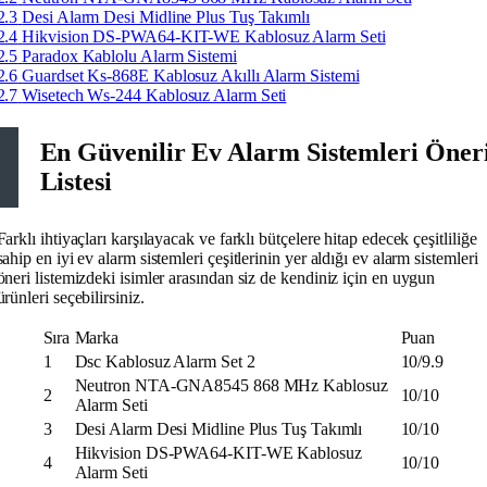
2.3
Desi Alarm Desi Midline Plus Tuş Takımlı
2.4
Hikvision DS-PWA64-KIT-WE Kablosuz Alarm Seti
2.5
Paradox Kablolu Alarm Sistemi
2.6
Guardset Ks-868E Kablosuz Akıllı Alarm Sistemi
2.7
Wisetech Ws-244 Kablosuz Alarm Seti
En Güvenilir Ev Alarm Sistemleri Öner
Listesi
Farklı ihtiyaçları karşılayacak ve farklı bütçelere hitap edecek çeşitliliğe
sahip en iyi ev alarm sistemleri çeşitlerinin yer aldığı ev alarm sistemleri
öneri listemizdeki isimler arasından siz de kendiniz için en uygun
ürünleri seçebilirsiniz.
Sıra
Marka
Puan
1
Dsc Kablosuz Alarm Set 2
10/9.9
Neutron NTA-GNA8545 868 MHz Kablosuz
2
10/10
Alarm Seti
3
Desi Alarm Desi Midline Plus Tuş Takımlı
10/10
Hikvision DS-PWA64-KIT-WE Kablosuz
4
10/10
Alarm Seti