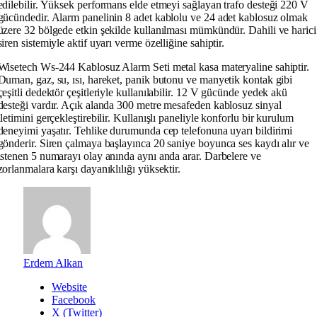
edilebilir. Yüksek performans elde etmeyi sağlayan trafo desteği 220 V
gücündedir. Alarm panelinin 8 adet kablolu ve 24 adet kablosuz olmak
üzere 32 bölgede etkin şekilde kullanılması mümkündür. Dahili ve harici
siren sistemiyle aktif uyarı verme özelliğine sahiptir.
Wisetech Ws-244 Kablosuz Alarm Seti metal kasa materyaline sahiptir.
Duman, gaz, su, ısı, hareket, panik butonu ve manyetik kontak gibi
çeşitli dedektör çeşitleriyle kullanılabilir. 12 V gücünde yedek akü
desteği vardır. Açık alanda 300 metre mesafeden kablosuz sinyal
iletimini gerçekleştirebilir. Kullanışlı paneliyle konforlu bir kurulum
deneyimi yaşatır. Tehlike durumunda cep telefonuna uyarı bildirimi
gönderir. Siren çalmaya başlayınca 20 saniye boyunca ses kaydı alır ve
istenen 5 numarayı olay anında aynı anda arar. Darbelere ve
zorlanmalara karşı dayanıklılığı yüksektir.
Erdem Alkan
Website
Facebook
X (Twitter)