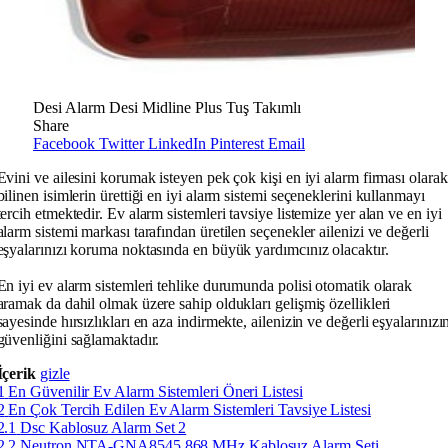
Desi Alarm Desi Midline Plus Tuş Takımlı
Share
Facebook
Twitter
LinkedIn
Pinterest
Email
Evini ve ailesini korumak isteyen pek çok kişi en iyi alarm firması olarak
bilinen isimlerin ürettiği en iyi alarm sistemi seçeneklerini kullanmayı
tercih etmektedir. Ev alarm sistemleri tavsiye listemize yer alan ve en iyi
alarm sistemi markası tarafından üretilen seçenekler ailenizi ve değerli
eşyalarınızı koruma noktasında en büyük yardımcınız olacaktır.
En iyi ev alarm sistemleri tehlike durumunda polisi otomatik olarak
aramak da dahil olmak üzere sahip oldukları gelişmiş özellikleri
sayesinde hırsızlıkları en aza indirmekte, ailenizin ve değerli eşyalarınızı
güvenliğini sağlamaktadır.
İçerik
gizle
1
En Güvenilir Ev Alarm Sistemleri Öneri Listesi
2
En Çok Tercih Edilen Ev Alarm Sistemleri Tavsiye Listesi
2.1
Dsc Kablosuz Alarm Set 2
2.2
Neutron NTA-GNA8545 868 MHz Kablosuz Alarm Seti