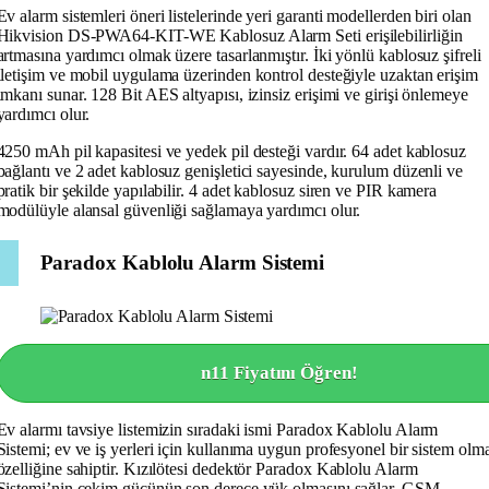
Ev alarm sistemleri öneri listelerinde yeri garanti modellerden biri olan
Hikvision DS-PWA64-KIT-WE Kablosuz Alarm Seti erişilebilirliğin
artmasına yardımcı olmak üzere tasarlanmıştır. İki yönlü kablosuz şifreli
iletişim ve mobil uygulama üzerinden kontrol desteğiyle uzaktan erişim
imkanı sunar. 128 Bit AES altyapısı, izinsiz erişimi ve girişi önlemeye
yardımcı olur.
4250 mAh pil kapasitesi ve yedek pil desteği vardır. 64 adet kablosuz
bağlantı ve 2 adet kablosuz genişletici sayesinde, kurulum düzenli ve
pratik bir şekilde yapılabilir. 4 adet kablosuz siren ve PIR kamera
modülüyle alansal güvenliği sağlamaya yardımcı olur.
Paradox Kablolu Alarm Sistemi
n11 Fiyatını Öğren!
Ev alarmı tavsiye listemizin sıradaki ismi Paradox Kablolu Alarm
Sistemi; ev ve iş yerleri için kullanıma uygun profesyonel bir sistem olm
özelliğine sahiptir. Kızılötesi dedektör Paradox Kablolu Alarm
Sistemi’nin çekim gücünün son derece yük olmasını sağlar. GSM,