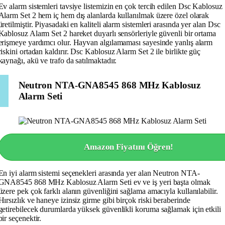
Ev alarm sistemleri tavsiye listemizin en çok tercih edilen Dsc Kablosuz
Alarm Set 2 hem iç hem dış alanlarda kullanılmak üzere özel olarak
üretilmiştir. Piyasadaki en kaliteli alarm sistemleri arasında yer alan Dsc
Kablosuz Alarm Set 2 hareket duyarlı sensörleriyle güvenli bir ortama
erişmeye yardımcı olur. Hayvan algılamaması sayesinde yanlış alarm
riskini ortadan kaldırır. Dsc Kablosuz Alarm Set 2 ile birlikte güç
kaynağı, akü ve trafo da satılmaktadır.
Neutron NTA-GNA8545 868 MHz Kablosuz
Alarm Seti
Amazon Fiyatını Öğren!
En iyi alarm sistemi seçenekleri arasında yer alan Neutron NTA-
GNA8545 868 MHz Kablosuz Alarm Seti ev ve iş yeri başta olmak
üzere pek çok farklı alanın güvenliğini sağlama amacıyla kullanılabilir.
Hırsızlık ve haneye izinsiz girme gibi birçok riski beraberinde
getirebilecek durumlarda yüksek güvenlikli koruma sağlamak için etkili
bir seçenektir.