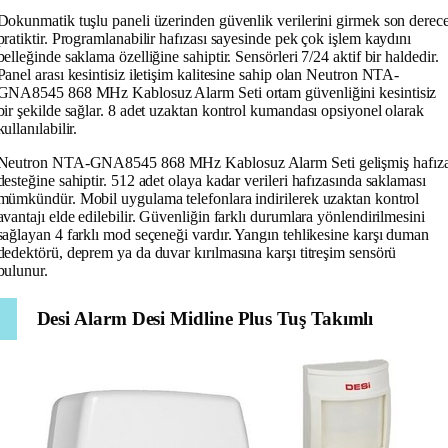
Dokunmatik tuşlu paneli üzerinden güvenlik verilerini girmek son derec
pratiktir. Programlanabilir hafızası sayesinde pek çok işlem kaydını
belleğinde saklama özelliğine sahiptir. Sensörleri 7/24 aktif bir haldedir.
Panel arası kesintisiz iletişim kalitesine sahip olan Neutron NTA-
GNA8545 868 MHz Kablosuz Alarm Seti ortam güvenliğini kesintisiz
bir şekilde sağlar. 8 adet uzaktan kontrol kumandası opsiyonel olarak
kullanılabilir.
Neutron NTA-GNA8545 868 MHz Kablosuz Alarm Seti gelişmiş hafız
desteğine sahiptir. 512 adet olaya kadar verileri hafızasında saklaması
mümkündür. Mobil uygulama telefonlara indirilerek uzaktan kontrol
avantajı elde edilebilir. Güvenliğin farklı durumlara yönlendirilmesini
sağlayan 4 farklı mod seçeneği vardır. Yangın tehlikesine karşı duman
dedektörü, deprem ya da duvar kırılmasına karşı titreşim sensörü
bulunur.
Desi Alarm Desi Midline Plus Tuş Takımlı