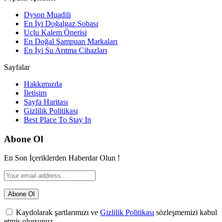
Dyson Muadili
En İyi Doğalgaz Sobası
Uçlu Kalem Önerisi
En Doğal Şampuan Markaları
En İyi Su Arıtma Cihazları
Sayfalar
Hakkımızda
İletişim
Sayfa Haritası
Gizlilik Politikası
Best Place To Stay In
Abone Ol
En Son İçeriklerden Haberdar Olun !
Kaydolarak şartlarımızı ve
Gizlilik Politikası
sözleşmemizi kabul
etmiş olursunuz.