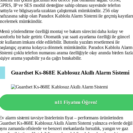
GPRS, IP ve SES modül desteğine sahip olması sayesinde telefon
hattıyla ve bilgisayarla uzaktan çalıştırmak mümkündür. 256 olay
hafızasına sahip olan Paradox Kablolu Alarm Sistemi ile geçmiş kayıtları
incelemek mümkündür.
Menü yönlendirme özelliği montaj ve bakım sürecini daha kolay ve
konforlu bir hale getirir. Otomatik yaz saati ayarlama özelliği ile güncel
bir kullanım imkanı elde edilebilir. Butonlu yazılım resetlemesi ile
başlangıç ayarına kolayca dönmek mümkündür. Paradox Kablolu Alarm
Sistemi çoklu telefon numarası arama özelliğiyle olay anında birden fazl
kişiye arama yapabilir ya da çağrı bırakabilir.
Guardset Ks-868E Kablosuz Akıllı Alarm Sistemi
n11 Fiyatını Öğren!
Ev alarm sistemi tavsiye listelerinin fiyat – performans ürünlerinden
Guardset Ks-868E Kablosuz Akıllı Alarm Sistemi yalnızca evlerde değil
aynı zamanda ofislerde ve benzeri mekanlarda hırsızlık, yangın ve gaz