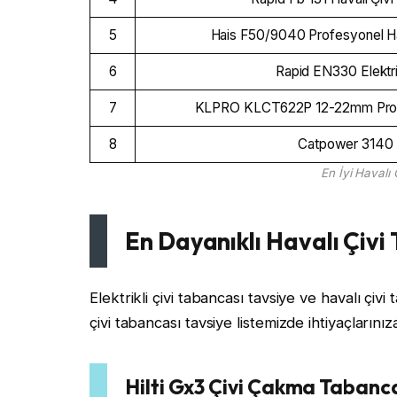
5
Hais F50/9040 Profesyonel Ha
6
Rapid EN330 Elektri
7
KLPRO KLCT622P 12-22mm Profe
8
Catpower 3140 Ç
En İyi Havalı
En Dayanıklı Havalı Çivi
Elektrikli çivi tabancası tavsiye ve havalı çi
çivi tabancası tavsiye listemizde ihtiyaçların
Hilti Gx3 Çivi Çakma Tabanc