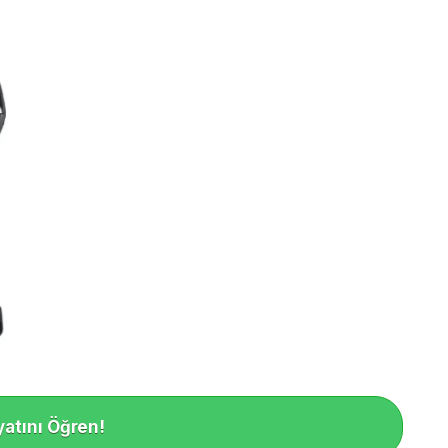
yatını Öğren!