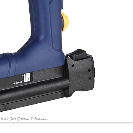
rikli Çivi Çakma Tabancası