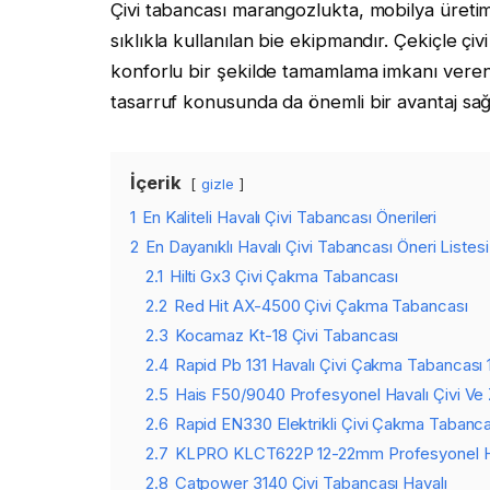
Çivi tabancası marangozlukta, mobilya üretim
sıklıkla kullanılan bie ekipmandır. Çekiçle ç
konforlu bir şekilde tamamlama imkanı veren
tasarruf konusunda da önemli bir avantaj sağl
İçerik
gizle
1
En Kaliteli Havalı Çivi Tabancası Önerileri
2
En Dayanıklı Havalı Çivi Tabancası Öneri Listesi
2.1
Hilti Gx3 Çivi Çakma Tabancası
2.2
Red Hit AX-4500 Çivi Çakma Tabancası
2.3
Kocamaz Kt-18 Çivi Tabancası
2.4
Rapid Pb 131 Havalı Çivi Çakma Tabancas
2.5
Hais F50/9040 Profesyonel Havalı Çivi V
2.6
Rapid EN330 Elektrikli Çivi Çakma Tabanca
2.7
KLPRO KLCT622P 12-22mm Profesyonel Ha
2.8
Catpower 3140 Çivi Tabancası Havalı