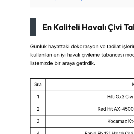
En Kaliteli Havalı Çivi T
Günlük hayattaki dekorasyon ve tadilat işler
kullanılan en iyi havalı çivileme tabancası mode
listemizde bir araya getirdik.
Sıra
1
Hilti Gx3 Çi
2
Red Hit AX-4500
3
Kocamaz Kt-
4
Rapid Pb 131 Havalı Çi