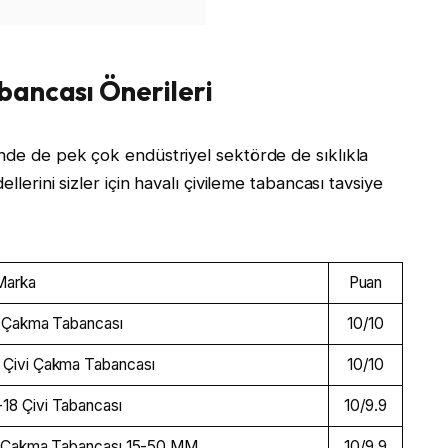
abancası Önerileri
inde de pek çok endüstriyel sektörde de sıklıkla
llerini sizler için havalı çivileme tabancası tavsiye
Marka
Puan
vi Çakma Tabancası
10/10
 Çivi Çakma Tabancası
10/10
18 Çivi Tabancası
10/9.9
vi Çakma Tabancası 15-50 MM
10/9.9