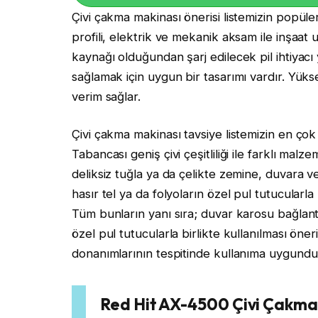
Çivi çakma makinası önerisi listemizin popüle
profili, elektrik ve mekanik aksam ile inşaat uy
kaynağı olduğundan şarj edilecek pil ihtiyacı
sağlamak için uygun bir tasarımı vardır. Yük
verim sağlar.
Çivi çakma makinası tavsiye listemizin en çok 
Tabancası geniş çivi çeşitliliği ile farklı malz
deliksiz tuğla ya da çelikte zemine, duvara ve
hasır tel ya da folyoların özel pul tutucular
Tüm bunların yanı sıra; duvar karosu bağlantıl
özel pul tutucularla birlikte kullanılması öneril
donanımlarının tespitinde kullanıma uygundu
Red Hit AX-4500 Çivi Çakma