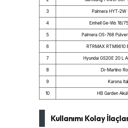
3
Palmera HYT-2W U
4
Einhell Ge-Ws 18/75
5
Palmera OS-768 Pülveriz
6
RTRMAX RTM9610 Benz
7
Hyundai GS20E 20 L Ak
8
Di-Martino Ro
9
Karona It
10
HB Garden Akülü 
Kullanımı Kolay İlaçl