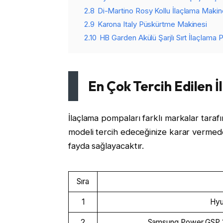
2.8
Di-Martino Rosy Kollu İlaçlama Makin
2.9
Karona Italy Püskürtme Makinesi
2.10
HB Garden Akülü Şarjlı Sırt İlaçlama
En Çok Tercih Edilen 
İlaçlama pompaları farklı markalar tarafın
modeli tercih edeceğinize karar vermede
fayda sağlayacaktır.
Sıra
1
Hyu
2
Samsung Power GSP 3