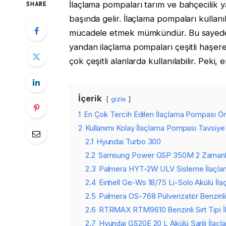
İlaçlama pompaları tarım ve bahçecilik y
SHARE
başında gelir. İlaçlama pompaları kullanı
mücadele etmek mümkündür. Bu sayede tarı
yandan ilaçlama pompaları çeşitli haşer
çok çeşitli alanlarda kullanılabilir. Peki,
İçerik
gizle
1
En Çok Tercih Edilen İlaçlama Pompası Öne
2
Kullanımı Kolay İlaçlama Pompası Tavsiye 
2.1
Hyundai Turbo 300
2.2
Samsung Power GSP 350M 2 Zamanlı 
2.3
Palmera HYT-2W ULV Sisleme İlaçla
2.4
Einhell Ge-Ws 18/75 Li-Solo Akülü İl
2.5
Palmera OS-768 Pülverizatör Benzinli 
2.6
RTRMAX RTM9610 Benzinli Sırt Tipi İ
2.7
Hyundai GS20E 20 L Akülü Şarjlı İla