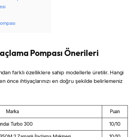
esi
 Pompası
İlaçlama Pompası Önerileri
dan farklı özelliklere sahip modellerle üretilir. Hangi
n önce ihtiyaçlarınızı en doğru şekilde belirlemeniz
Marka
Puan
ndai Turbo 300
10/10
50M 2 Zamanlı İlaçlama Makinesi
10/10