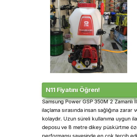
N11 Fiyatını Öğren!
Samsung Power GSP 350M 2 Zamanlı İlaçl
ilaçlama sırasında insan sağlığına zarar
kolaydır. Uzun süreli kullanıma uygun ila
deposu ve 8 metre dikey püskürtme özelli
performansı sayesinde en çok tercih edil