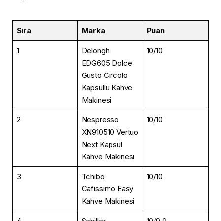
Sıra
Marka
Puan
1
Delonghi
10/10
EDG605 Dolce
Gusto Circolo
Kapsüllü Kahve
Makinesi
2
Nespresso
10/10
XN910510 Vertuo
Next Kapsül
Kahve Makinesi
3
Tchibo
10/10
Cafissimo Easy
Kahve Makinesi
4
Schiller
10/9.9