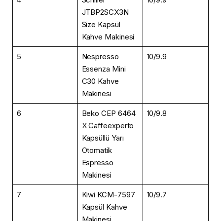
JTBP2SCX3N
Size Kapsül
Kahve Makinesi
5
Nespresso
10/9.9
Essenza Mini
C30 Kahve
Makinesi
6
Beko CEP 6464
10/9.8
X Caffeexperto
Kapsüllü Yarı
Otomatik
Espresso
Makinesi
7
Kiwi KCM-7597
10/9.7
Kapsül Kahve
Makinesi