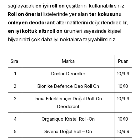
sağlayacak
en iyi roll on
çeşitlerini kullanabilirsiniz.
Roll on önerisi
listelerinde yer alan
ter kokusunu
önleyen deodorant
alternatiflerini değerlendirebilir,
en iyi koltuk altı roll on
ürünleri sayesinde kişisel
hijyeninizi çok daha iyi noktalara taşıyabilirsiniz.
Sıra
Marka
Puan
1
Driclor Deoroller
10/9.9
2
Bionike Defence Deo Roll On
10/10
3
Incia Erkekler için Doğal Roll-On
10/9.9
Deodorant
4
Organique Kristal Roll-On
10/10
5
Siveno Doğal Roll – On
10/9.9