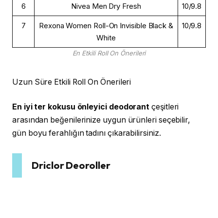
6
Nivea Men Dry Fresh
10/9.8
7
Rexona Women Roll-On Invisible Black &
10/9.8
White
En Etkili Roll On Önerileri
Uzun Süre Etkili Roll On Önerileri
En iyi ter kokusu önleyici deodorant
çeşitleri
arasından beğenilerinize uygun ürünleri seçebilir,
gün boyu ferahlığın tadını çıkarabilirsiniz.
Driclor Deoroller