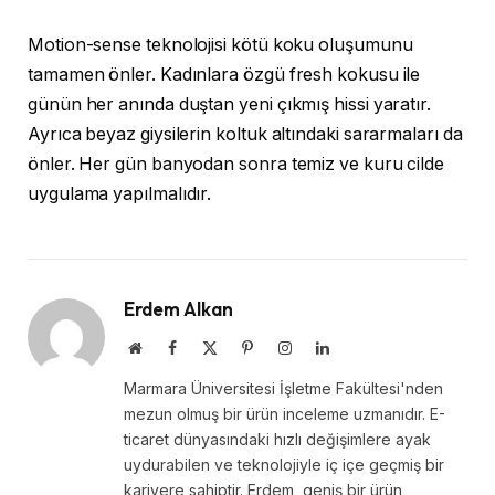
Motion-sense teknolojisi kötü koku oluşumunu
tamamen önler. Kadınlara özgü fresh kokusu ile
günün her anında duştan yeni çıkmış hissi yaratır.
Ayrıca beyaz giysilerin koltuk altındaki sararmaları da
önler. Her gün banyodan sonra temiz ve kuru cilde
uygulama yapılmalıdır.
Erdem Alkan
Website
Facebook
X
Pinterest
Instagram
LinkedIn
(Twitter)
Marmara Üniversitesi İşletme Fakültesi'nden
mezun olmuş bir ürün inceleme uzmanıdır. E-
ticaret dünyasındaki hızlı değişimlere ayak
uydurabilen ve teknolojiyle iç içe geçmiş bir
kariyere sahiptir. Erdem, geniş bir ürün