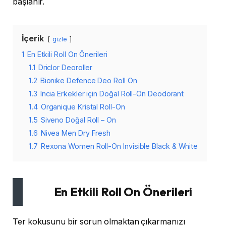
başlanır.
İçerik
gizle
1
En Etkili Roll On Önerileri
1.1
Driclor Deoroller
1.2
Bionike Defence Deo Roll On
1.3
Incia Erkekler için Doğal Roll-On Deodorant
1.4
Organique Kristal Roll-On
1.5
Siveno Doğal Roll – On
1.6
Nivea Men Dry Fresh
1.7
Rexona Women Roll-On Invisible Black & White
En Etkili Roll On Önerileri
Ter kokusunu bir sorun olmaktan çıkarmanızı