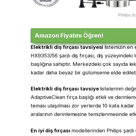
Philips 
Amazon Fiyatını Öğren!
Elektrikli diş fırçası tavsiyesi
listemizin en
HX9353/56 şarjlı diş fırçası, diş yüzeyindeki
başlığına sahiptir. Merkezdeki çok sayıda le
kadar daha beyaz bir gülümseme elde edilebil
Elektrikli diş fırçası tavsiye
listelerinin değ
AdaptiveClean fırça başlığı etkili ve derinlem
teması ulaşılması zor yerlerde 10 kata kadar 
aralarının derinlemesine temizlenmesinde etkil
En iyi diş fırçası
modellerinden Philips şarjlı