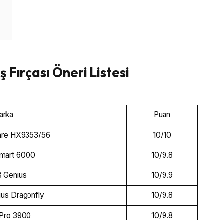
iş Fırçası Öneri Listesi
arka
Puan
care HX9353/56
10/10
Smart 6000
10/9.8
B Genius
10/9.9
ius Dragonfly
10/9.8
 Pro 3900
10/9.8