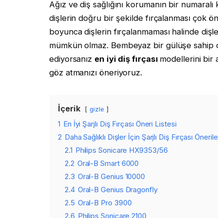
Ağız ve diş sağlığını korumanın bir numaralı k
dişlerin doğru bir şekilde fırçalanması çok ön
boyunca dişlerin fırçalanmaması halinde dişl
mümkün olmaz. Bembeyaz bir gülüşe sahip 
ediyorsanız
en iyi diş fırçası
modellerini bir
göz atmanızı öneriyoruz.
İçerik
gizle
1
En İyi Şarjlı Diş Fırçası Öneri Listesi
2
Daha Sağlıklı Dişler İçin Şarjlı Diş Fırçası Önerile
2.1
Philips Sonicare HX9353/56
2.2
Oral-B Smart 6000
2.3
Oral-B Genius 10000
2.4
Oral-B Genius Dragonfly
2.5
Oral-B Pro 3900
2.6
Philips Sonicare 2100