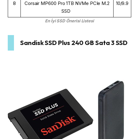
8
Corsair MP600 Pro 1TB NVMe PCIe M.2
10/9.9
SSD
En İyi SSD Önerisi Listesi
Sandisk SSD Plus 240 GB Sata 3 SSD