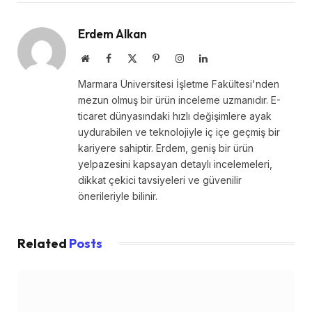
Erdem Alkan
Website
Facebook
X
Pinterest
Instagram
LinkedIn
(Twitter)
Marmara Üniversitesi İşletme Fakültesi'nden
mezun olmuş bir ürün inceleme uzmanıdır. E-
ticaret dünyasındaki hızlı değişimlere ayak
uydurabilen ve teknolojiyle iç içe geçmiş bir
kariyere sahiptir. Erdem, geniş bir ürün
yelpazesini kapsayan detaylı incelemeleri,
dikkat çekici tavsiyeleri ve güvenilir
önerileriyle bilinir.
Related
Posts