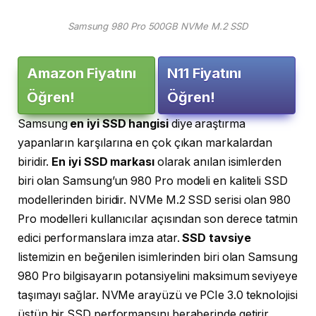
Samsung 980 Pro 500GB NVMe M.2 SSD
Amazon Fiyatını
N11 Fiyatını
Öğren!
Öğren!
Samsung
en iyi SSD hangisi
diye araştırma
yapanların karşılarına en çok çıkan markalardan
biridir.
En iyi SSD markası
olarak anılan isimlerden
biri olan Samsung’un 980 Pro modeli en kaliteli SSD
modellerinden biridir. NVMe M.2 SSD serisi olan 980
Pro modelleri kullanıcılar açısından son derece tatmin
edici performanslara imza atar.
SSD tavsiye
listemizin en beğenilen isimlerinden biri olan Samsung
980 Pro bilgisayarın potansiyelini maksimum seviyeye
taşımayı sağlar. NVMe arayüzü ve PCIe 3.0 teknolojisi
üstün bir SSD performansını beraberinde getirir.