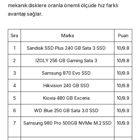
mekanik disklere oranla önemli ölçüde hız farklı
avantajı sağlar.
Sıra
Marka
Puan
1
Sandisk SSD Plus 240 GB Sata 3 SSD
10/9.8
2
IZOLY 256 GB Gaming Sata 3
10/9.8
3
Samsung 870 Evo SSD
10/9.9
4
Hikvision 240 GB SSD
10/9.8
5
Kioxia 480 GB Exceria
10/9.9
6
WD Blue 250 GB Sata 3.0 SSD
10/9.9
7
Samsung 980 Pro 500GB NVMe M.2 SSD
10/9.9