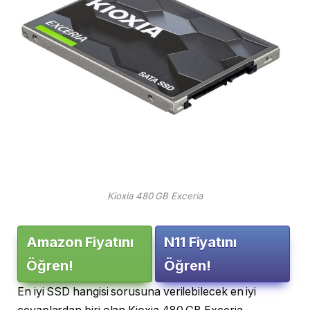
Kioxia 480 GB Exceria
Amazon Fiyatını
N11 Fiyatını
Öğren!
Öğren!
En iyi SSD hangisi sorusuna verilebilecek en iyi