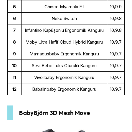
5
Chicco Myamaki Fit
10/9.9
6
Neko Switch
10/9.8
7
Infantino Kapüşonlu Ergonomik Kanguru
10/9.8
8
Moby Ultra Hafif Cloud Hybrid Kanguru
10/9.7
9
Mamadusbaby Ergonomik Kanguru
10/9.7
10
Sevi Bebe Lüks Oturaklı Kanguru
10/9.7
11
Vivolibaby Ergonomik Kanguru
10/9.7
12
Babalinbaby Ergonomik Kanguru
10/9.7
BabyBjörn 3D Mesh Move