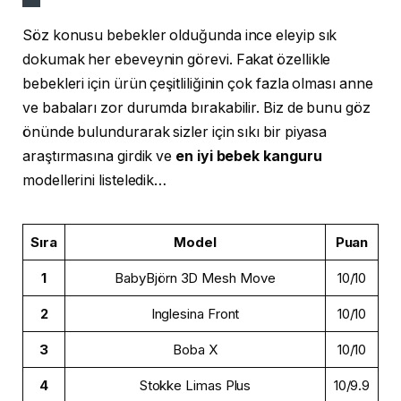
Söz konusu bebekler olduğunda ince eleyip sık
dokumak her ebeveynin görevi. Fakat özellikle
bebekleri için ürün çeşitliliğinin çok fazla olması anne
ve babaları zor durumda bırakabilir. Biz de bunu göz
önünde bulundurarak sizler için sıkı bir piyasa
araştırmasına girdik ve
en iyi bebek kanguru
modellerini listeledik…
Sıra
Model
Puan
1
BabyBjörn 3D Mesh Move
10/10
2
Inglesina Front
10/10
3
Boba X
10/10
4
Stokke Limas Plus
10/9.9