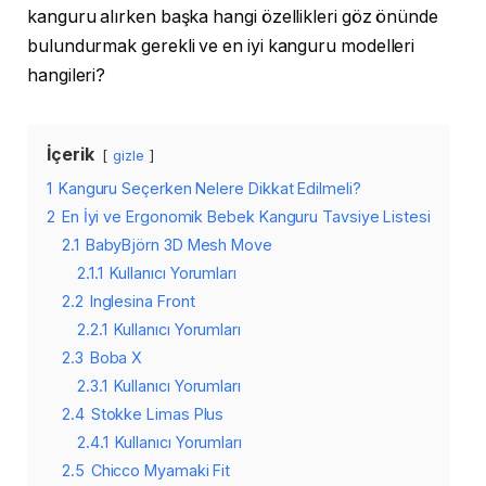
kanguru alırken başka hangi özellikleri göz önünde
bulundurmak gerekli ve en iyi kanguru modelleri
hangileri?
İçerik
gizle
1
Kanguru Seçerken Nelere Dikkat Edilmeli?
2
En İyi ve Ergonomik Bebek Kanguru Tavsiye Listesi
2.1
BabyBjörn 3D Mesh Move
2.1.1
Kullanıcı Yorumları
2.2
Inglesina Front
2.2.1
Kullanıcı Yorumları
2.3
Boba X
2.3.1
Kullanıcı Yorumları
2.4
Stokke Limas Plus
2.4.1
Kullanıcı Yorumları
2.5
Chicco Myamaki Fit