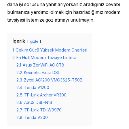
daha iyi sorusuna yanıt arıyorsanız aradığınız cevabı
bulmanıza yardımcı olmak için hazırladığımız modem
tavsiyesi listemize göz atmayı unutmayın.
İçerik
gizle
1
Çekim Gücü Yüksek Modem Önerileri
2
En Hızlı Modem Tavsiye Listesi
2.1
Asus ZenWiFi AC CT8
2.2
Keenetic Extra DSL
2.3
Zyxel AC1200 VMG3625-T50B
2.4
Tenda V1200
2.5
TP-Link Archer VR300
2.6
ASUS DSL-N16
2.7
TP-Link TD-W9970
2.8
Tenda V300