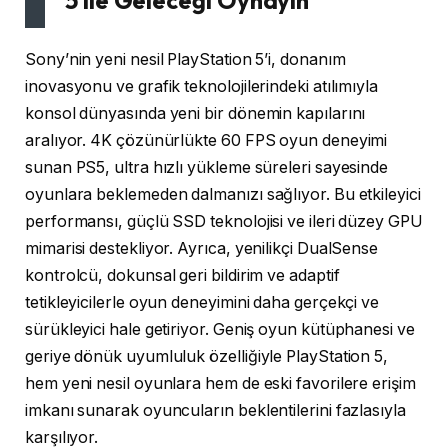
Sony’nin yeni nesil PlayStation 5’i, donanım
inovasyonu ve grafik teknolojilerindeki atılımıyla
konsol dünyasında yeni bir dönemin kapılarını
aralıyor. 4K çözünürlükte 60 FPS oyun deneyimi
sunan PS5, ultra hızlı yükleme süreleri sayesinde
oyunlara beklemeden dalmanızı sağlıyor. Bu etkileyici
performansı, güçlü SSD teknolojisi ve ileri düzey GPU
mimarisi destekliyor. Ayrıca, yenilikçi DualSense
kontrolcü, dokunsal geri bildirim ve adaptif
tetikleyicilerle oyun deneyimini daha gerçekçi ve
sürükleyici hale getiriyor. Geniş oyun kütüphanesi ve
geriye dönük uyumluluk özelliğiyle PlayStation 5,
hem yeni nesil oyunlara hem de eski favorilere erişim
imkanı sunarak oyuncuların beklentilerini fazlasıyla
karşılıyor.