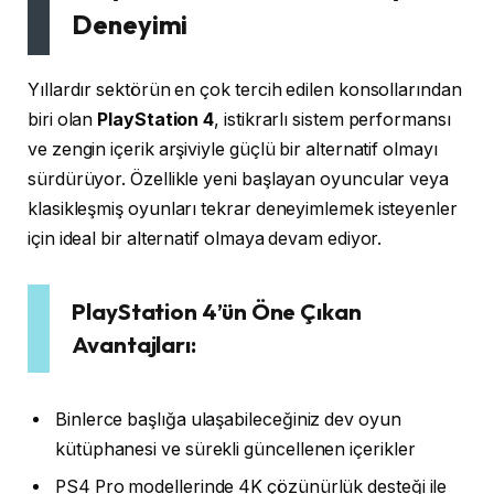
Deneyimi
Yıllardır sektörün en çok tercih edilen konsollarından
biri olan
PlayStation 4
, istikrarlı sistem performansı
ve zengin içerik arşiviyle güçlü bir alternatif olmayı
sürdürüyor. Özellikle yeni başlayan oyuncular veya
klasikleşmiş oyunları tekrar deneyimlemek isteyenler
için ideal bir alternatif olmaya devam ediyor.
PlayStation 4’ün Öne Çıkan
Avantajları:
Binlerce başlığa ulaşabileceğiniz dev oyun
kütüphanesi ve sürekli güncellenen içerikler
PS4 Pro modellerinde 4K çözünürlük desteği ile