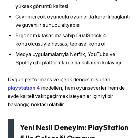
yüksek görüntü kalitesi
Çevrimiçi çok oyunculu oyunlarda kararlı bağlantı
ve güvenilir sunucu altyapısı
Ergonomik tasarıma sahip DualShock 4
kontrolcüsüyle hassas, tepkisel kontrol
Medya uygulamalarıyla Netflix, YouTube ve
Spotify gibi platformlarda da kullanım kolaylığı
Uygun performans ve içerik dengesini sunan
playstation 4
modelleri, hem oyunseverler hem de
evde kaliteli vakit geçirmek isteyenler için iyi bir
başlangıç noktası olabilir.
Yeni Nesil Deneyim: PlayStation
5 ile Geleceği Oynayın