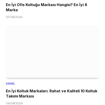
En İyi Ofis Koltuğu Markası Hangisi? En İyi 8
Marka
07/08/2026
GENEL
En İyi Koltuk Markaları: Rahat ve Kaliteli 10 Koltuk
Takımı Markası
06/08/2026