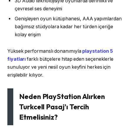
3D Audio teknolojisiyle oyunlarda derinlikli ve
çevresel ses deneyimi
Genişleyen oyun kütüphanesi, AAA yapımlardan
bağımsız stüdyolara kadar her türden içeriğe
kolay erişim
Yüksek performanslı donanımıyla
playstation 5
fiyatları
farklı bütçelere hitap eden seçeneklerle
sunuluyor ve yeni nesil oyun keyfini herkes için
erişilebilir kılıyor.
Neden PlayStation Alırken
Turkcell Pasaj’ı Tercih
Etmelisiniz?