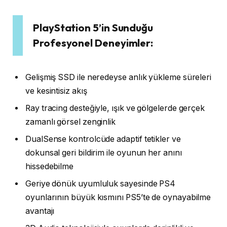
PlayStation 5’in Sunduğu
Profesyonel Deneyimler:
Gelişmiş SSD ile neredeyse anlık yükleme süreleri
ve kesintisiz akış
Ray tracing desteğiyle, ışık ve gölgelerde gerçek
zamanlı görsel zenginlik
DualSense kontrolcüde adaptif tetikler ve
dokunsal geri bildirim ile oyunun her anını
hissedebilme
Geriye dönük uyumluluk sayesinde PS4
oyunlarının büyük kısmını PS5’te de oynayabilme
avantajı