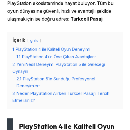
PlayStation ekosisteminde hayat buluyor. Tüm bu
oyun dünyasına güvenli, hızlı ve avantajlı şekilde
ulaşmak için ise doğru adres:
Turkcell Pasaj
.
İçerik
gizle
1
PlayStation 4 ile Kaliteli Oyun Deneyimi
1.1
PlayStation 4’ün Öne Çıkan Avantajları:
2
Yeni Nesil Deneyim: PlayStation 5 ile Geleceği
Oynayın
2.1
PlayStation 5’in Sunduğu Profesyonel
Deneyimler:
3
Neden PlayStation Alırken Turkcell Pasaj’ı Tercih
Etmelisiniz?
PlayStation 4 ile Kaliteli Oyun