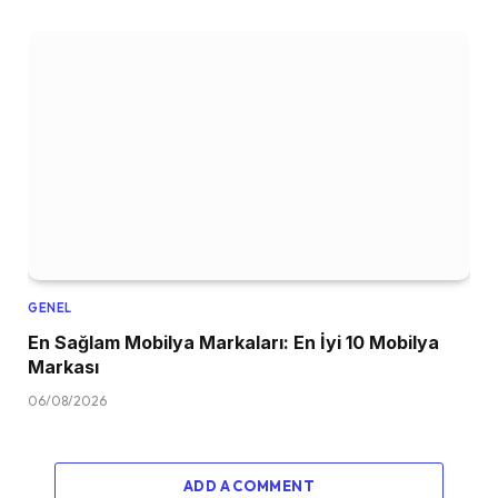
GENEL
En Sağlam Mobilya Markaları: En İyi 10 Mobilya
Markası
06/08/2026
ADD A COMMENT