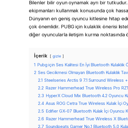
Bilenler bilir oyun oynamak ayrı bir tutkudu
ekipmanları kullanmak konusunda çok hassastı
Dünyanın en geniş oyuncu kitlesine hitap ed
çok önemlidir. PUBG için kulaklık önerisi lis
diğer oyuncularla iletişim kurma noktasında ön
İçerik
gizle
1
Pubg için Ses Kalitesi En İyi Bluetooth Kulaklık Ö
2
Ses Gecikmesi Olmayan Bluetooth Kulaklık Tavs
2.1
Steelseries Arctis 9 7.1 Surround Wireless 
2.2
Razer Hammerhead True Wireless Pro RZ12
2.3
HyperX Cloud Mix Bluetooth 4.2 Oyuncu Kul
2.4
Asus ROG Cetra True Wireless Kulak İçi Oy
2.5
Edifier GX-07 Bluetooth Kulak İçi Oyuncu Ku
2.6
Razer Hammerhead True Wireless X Bluetoo
2.7
Soundpeats Gamer No.1 Bluetooth 5.0 Kulak