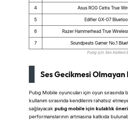
4
Asus ROG Cetra True Wirel
5
Edifier GX-07 Bluetoot
6
Razer Hammerhead True Wireless X
7
Soundpeats Gamer No.1 Blueto
Pubg için Ses Kalitesi E
Ses Gecikmesi Olmayan B
Pubg Mobile oyuncuları için oyun sırasında 
kullanım sırasında kendilerini rahatsız etme
sağlayacak
pubg mobile için kulaklık öner
performanslarının artmasına katkıda bulunabil