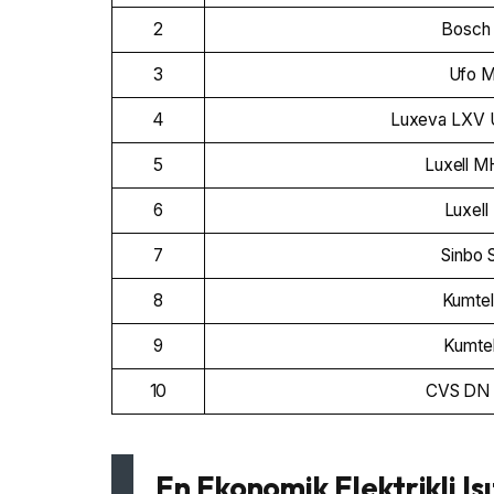
2
Bosch
3
Ufo M
4
Luxeva LXV Uf
5
Luxell M
6
Luxel
7
Sinbo
8
Kumte
9
Kumte
10
CVS DN 
En Ekonomik Elektrikli Isı