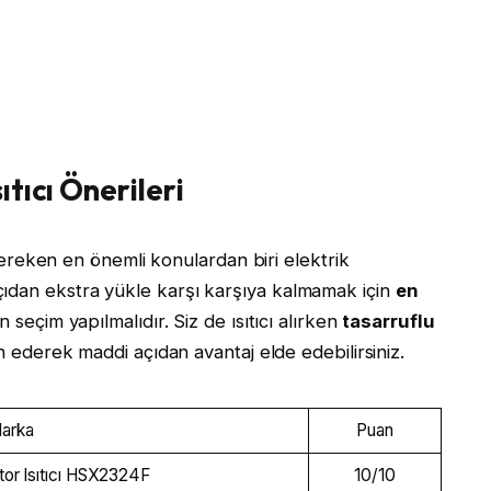
ıtıcı Önerileri
i gereken en önemli konulardan biri elektrik
ıdan ekstra yükle karşı karşıya kalmamak için
en
 seçim yapılmalıdır. Siz de ısıtıcı alırken
tasarruflu
h ederek maddi açıdan avantaj elde edebilirsiniz.
arka
Puan
or Isıtıcı HSX2324F
10/10