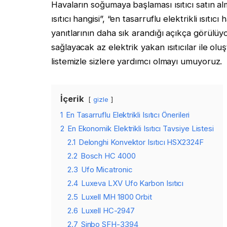
Havaların soğumaya başlaması ısıtıcı satın al
ısıtıcı hangisi”, “en tasarruflu elektrikli ısıtıc
yanıtlarının daha sık arandığı açıkça görülüy
sağlayacak az elektrik yakan ısıtıcılar ile olu
listemizle sizlere yardımcı olmayı umuyoruz.
İçerik
gizle
1
En Tasarruflu Elektrikli Isıtıcı Önerileri
2
En Ekonomik Elektrikli Isıtıcı Tavsiye Listesi
2.1
Delonghi Konvektor Isıtıcı HSX2324F
2.2
Bosch HC 4000
2.3
Ufo Micatronic
2.4
Luxeva LXV Ufo Karbon Isıtıcı
2.5
Luxell MH 1800 Orbit
2.6
Luxell HC-2947
2.7
Sinbo SFH-3394