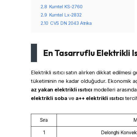
2.8
Kumtel KS-2760
2.9
Kumtel Lx-2832
2.10
CVS DN 2043 Atrika
En Tasarruflu Elektrikli Is
Elektrikli ısıtıcı satın alırken dikkat edilmes
tüketiminin ne kadar olduğudur. Ekonomik aç
az yakan elektrikli ısıtıcı
modelleri arasından
elektrikli soba
ve
a++ elektrikli ısıtıcı
terci
Sıra
M
1
Delonghi Konvekt