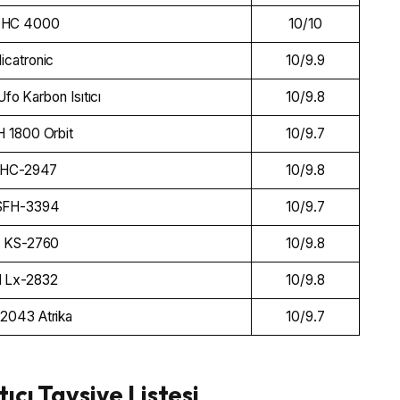
 HC 4000
10/10
icatronic
10/9.9
o Karbon Isıtıcı
10/9.8
H 1800 Orbit
10/9.7
l HC-2947
10/9.8
 SFH-3394
10/9.7
l KS-2760
10/9.8
l Lx-2832
10/9.8
2043 Atrika
10/9.7
tıcı Tavsiye Listesi