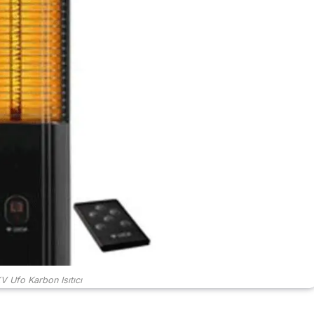
V Ufo Karbon Isıtıcı