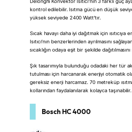
Delonghi Konvektor Isıtıcı’nın 3 farklı güç a
kontrol edilebilir. Isıtma gücü en düşük sev
yüksek seviyede 2400 Watt’tır.
Sıcak havayı daha iyi dağıtmak için ısıtıcıya
Isıtıcı’nın benzerlerinden ayrılmasını sağlayan
sıcaklığın odaya eşit bir şekilde dağıtılmasın
Şık tasarımıyla bulunduğu odadaki her tür ak
tutulması için harcanarak enerjiyi otomatik ol
gereksiz enerji harcamaz. 70 metreküp ısıtma
kollarından faydalanılarak kolayca taşınabilir.
Bosch HC 4000